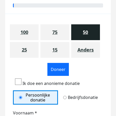
100
75
50
25
15
Anders
Doneer
Ik doe een anonieme donatie
Persoonlijke
Bedrijfsdonatie
donatie
Voornaam *