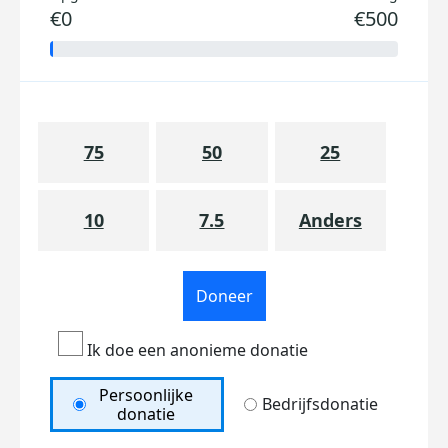
€0
€500
75
50
25
10
7.5
Anders
Doneer
Ik doe een anonieme donatie
Persoonlijke
Bedrijfsdonatie
donatie