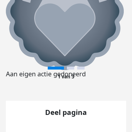
Aan eigen actie gedoneerd
1 van 3
Deel pagina