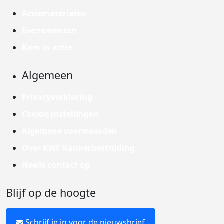
Actiematerialen
Evenementen
Kom in actie
Algemeen
Privacyverklaring
Cookie instellingen
Algemene voorwaarden
Over KWF Kankerbestrijding
Neem contact op
Blijf op de hoogte
Schrijf je in voor de nieuwsbrief