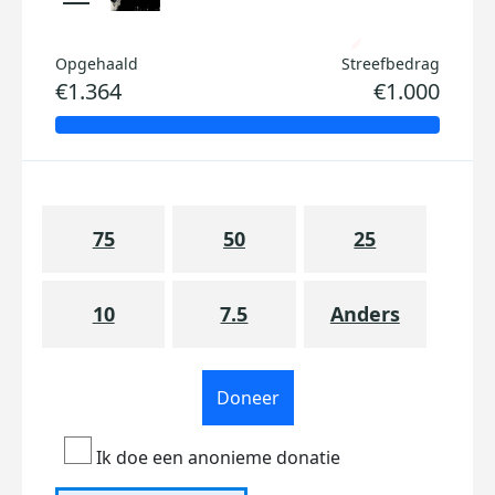
Opgehaald
Streefbedrag
€1.364
€1.000
75
50
25
10
7.5
Anders
Doneer
Ik doe een anonieme donatie