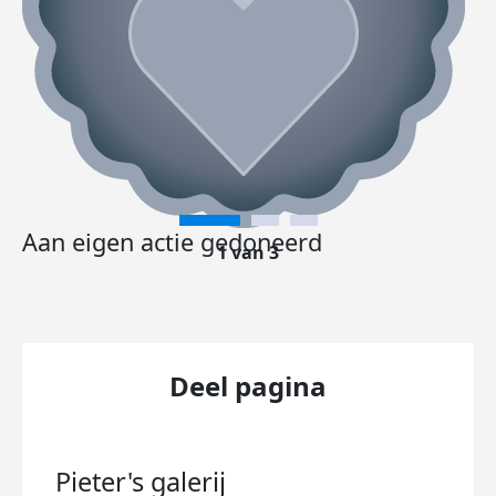
Aan eigen actie gedoneerd
1 van 3
Deel pagina
Pieter's
galerij