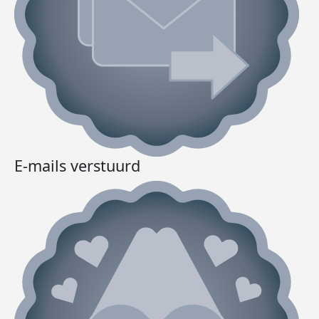
E-mails verstuurd