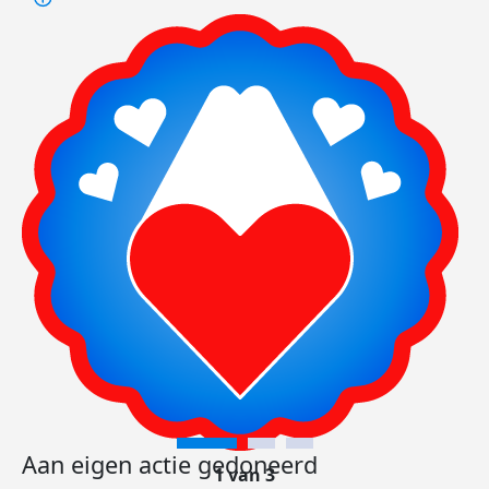
Aan eigen actie gedoneerd
1 van 3