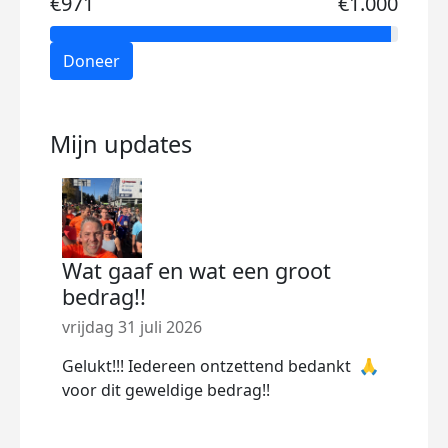
€971
€1.000
Doneer
Mijn updates
Wat gaaf en wat een groot
Van
bedrag!!
geh
vrijdag 31 juli 2026
dond
Gelukt!!! Iedereen ontzettend bedankt 🙏
Dankz
voor dit geweldige bedrag!!
40 n