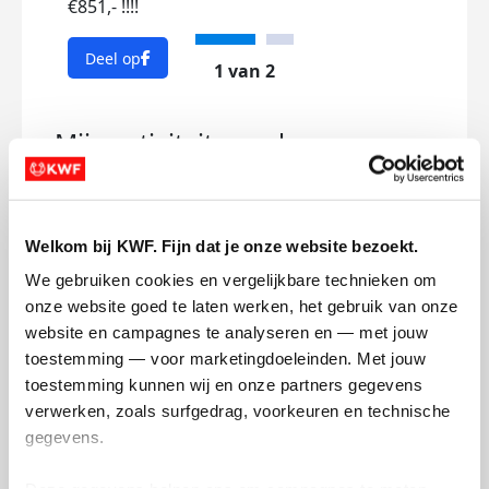
€851,- !!!!
Supe
Deel op
Dee
1 van 2
Mijn activiteiten volgen
Welkom bij KWF. Fijn dat je onze website bezoekt.
We gebruiken cookies en vergelijkbare technieken om 
54
onze website goed te laten werken, het gebruik van onze 
kms
website en campagnes te analyseren en — met jouw 
toestemming — voor marketingdoeleinden. Met jouw 
toestemming kunnen wij en onze partners gegevens 
Pieter's badges
verwerken, zoals surfgedrag, voorkeuren en technische 
gegevens.