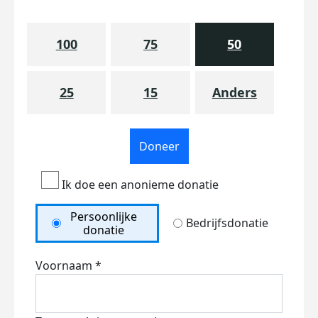
100
75
50
25
15
Anders
Doneer
Ik doe een anonieme donatie
Persoonlijke
Bedrijfsdonatie
donatie
Voornaam *