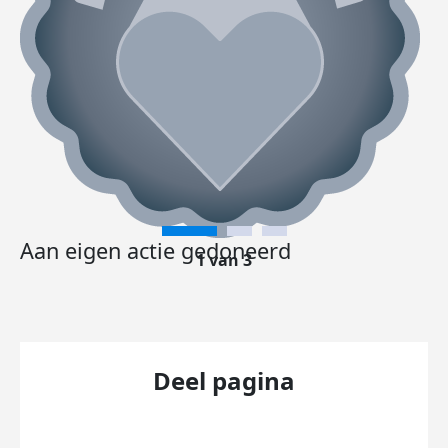
Aan eigen actie gedoneerd
1 van 3
Deel pagina