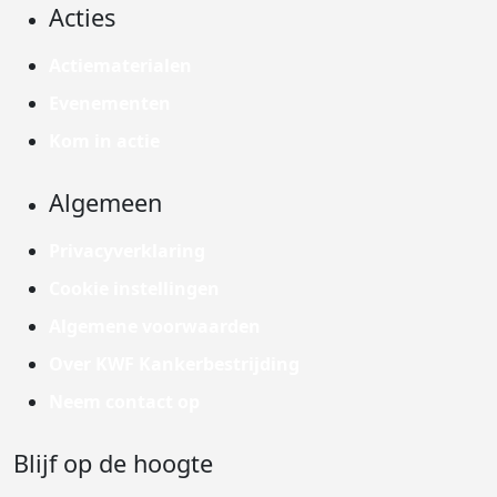
Acties
Actiematerialen
Evenementen
Kom in actie
Algemeen
Privacyverklaring
Cookie instellingen
Algemene voorwaarden
Over KWF Kankerbestrijding
Neem contact op
Blijf op de hoogte