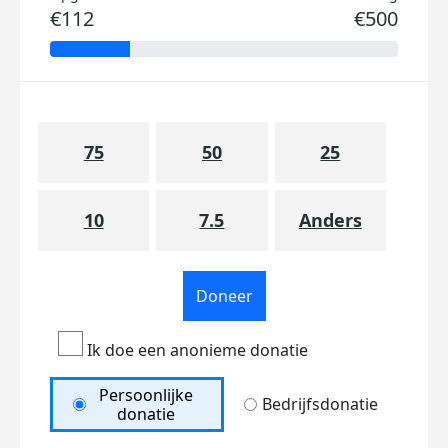
€112
€500
75
50
25
10
7.5
Anders
Doneer
Ik doe een anonieme donatie
Persoonlijke
Bedrijfsdonatie
donatie