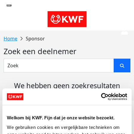
Sponsor
Zoek een deelnemer
We hebben geen zoekresultaten
gevonden
Acties
Welkom bij KWF. Fijn dat je onze website bezoekt.
Actiematerialen
We gebruiken cookies en vergelijkbare technieken om 
Evenementen