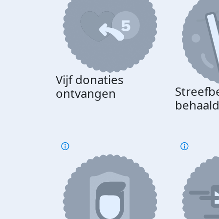
Vijf donaties
Streefb
ontvangen
behaal