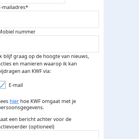
E-mailadres*
Mobiel nummer
Ik blijf graag op de hoogte van nieuws,
acties en manieren waarop ik kan
bijdragen aan KWF via:
E-mail
Lees
hier
hoe KWF omgaat met je
persoonsgegevens.
Laat een bericht achter voor de
actievoerder (optioneel)