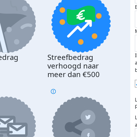
edrag
Streefbedrag
d
verhoogd naar
meer dan €500