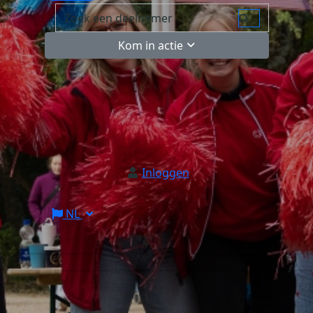
Kom in actie
Inloggen
NL