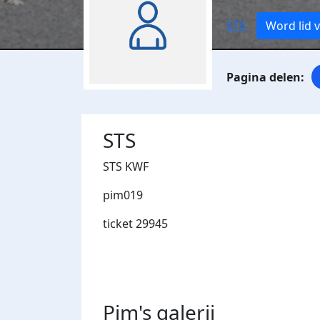
STS
Word lid 
STS
STS KWF
pim019
ticket 29945
Pim's
galerij