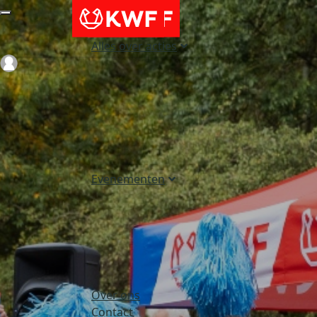
Alles over acties
Login
Evenementen
Over ons
Contact