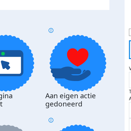
gina
Aan eigen actie
Dona
t
gedoneerd
beda