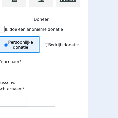
Doneer
Ik doe een anonieme donatie
Donation Type
Persoonlijke
Bedrijfsdonatie
donatie
Voornaam*
Tussenv.
teurs
Achternaam*
nkt