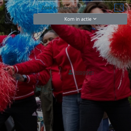
Kom in actie
Inloggen
NL