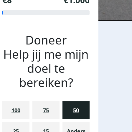
€8
€1.000
Doneer
Help jij me mijn
doel te
bereiken?
100
75
50
25
15
Anders