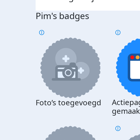
Pim's badges
Actiepa
Foto’s toegevoegd
gemaak