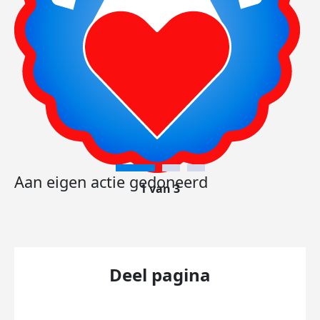
Aan eigen actie gedoneerd
1 van 3
Deel pagina