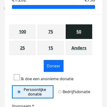
100
75
50
25
15
Anders
Doneer
Ik doe een anonieme donatie
Persoonlijke
Bedrijfsdonatie
donatie
Voornaam *