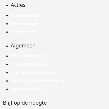
Acties
Actiematerialen
Evenementen
Kom in actie
Algemeen
Privacyverklaring
Cookie instellingen
Algemene voorwaarden
Over KWF Kankerbestrijding
Neem contact op
Blijf op de hoogte