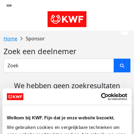
Sponsor
Zoek een deelnemer
We hebben geen zoekresultaten
gevonden
Acties
Welkom bij KWF. Fijn dat je onze website bezoekt.
Actiematerialen
We gebruiken cookies en vergelijkbare technieken om 
Evenementen