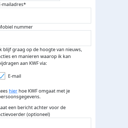
E-mailadres*
Mobiel nummer
Ik blijf graag op de hoogte van nieuws,
500 euro aan donaties ontvang
acties en manieren waarop ik kan
E-mails verstuurd
 speciale KWF t-shirt!
bijdragen aan KWF via:
E-mail
Lees
hier
hoe KWF omgaat met je
persoonsgegevens.
Laat een bericht achter voor de
actievoerder (optioneel)