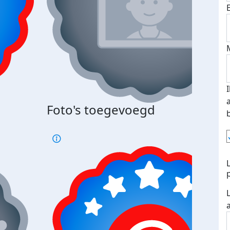
Bij 
Foto's toegevoegd
je je