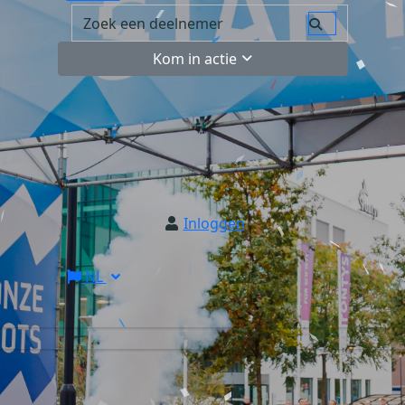
Kom in actie
Inloggen
NL