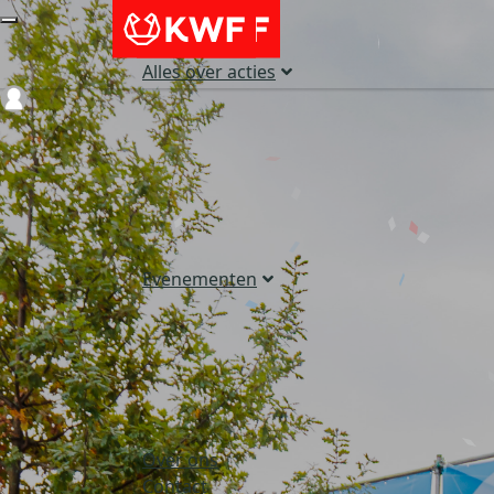
Alles over acties
Login
Evenementen
Over ons
Contact