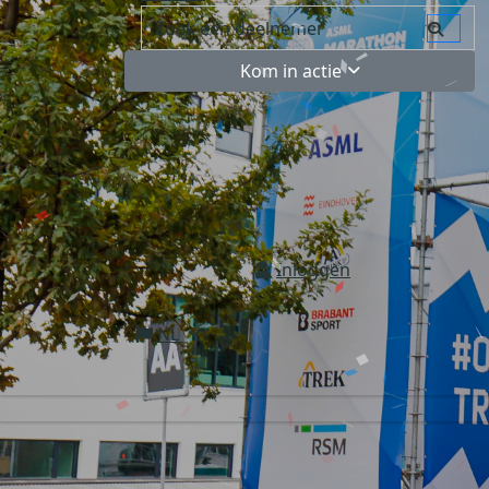
Kom in actie
Inloggen
NL