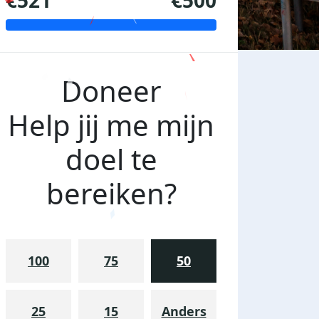
€521
€500
Doneer
Help jij me mijn
doel te
bereiken?
100
75
50
25
15
Anders