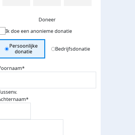
Doneer
Ik doe een anonieme donatie
Donation Type
Persoonlijke
Bedrijfsdonatie
donatie
Voornaam*
Tussenv.
Achternaam*