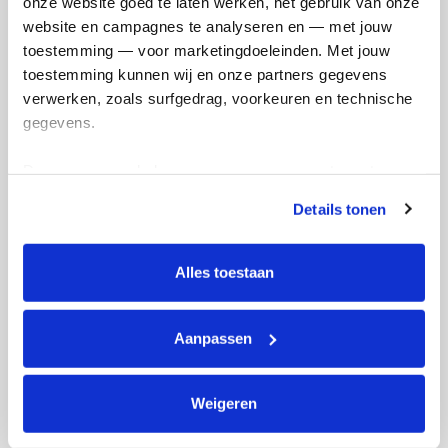
onze website goed te laten werken, het gebruik van onze 
website en campagnes te analyseren en — met jouw 
toestemming — voor marketingdoeleinden. Met jouw 
toestemming kunnen wij en onze partners gegevens 
verwerken, zoals surfgedrag, voorkeuren en technische 
gegevens.
Deze gegevens helpen ons om campagnes te meten, 
prestaties te verbeteren en relevante KWF-content te 
Details tonen
tonen. Je kunt je toestemming op elk moment wijzigen of 
intrekken via Cookie instellingen onderaan de pagina. De 
lijst met cookies is te vinden in het tabblad “details”.
Alles toestaan
Aanpassen
Weigeren