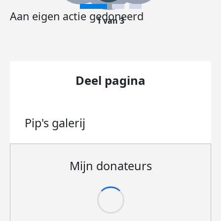
Aan eigen actie gedoneerd
1 van 3
Deel pagina
Pip's
galerij
Mijn donateurs