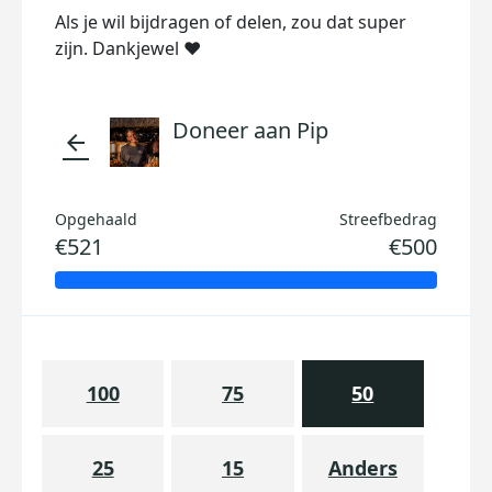
Als je wil bijdragen of delen, zou dat super
zijn. Dankjewel ❤️
Doneer aan Pip
arrow_back
Opgehaald
Streefbedrag
€521
€500
100
75
50
25
15
Anders