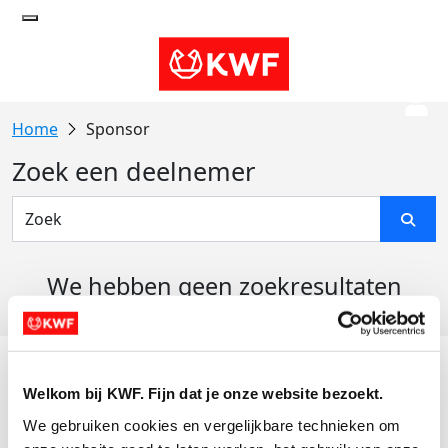
Sponsor
Zoek een deelnemer
We hebben geen zoekresultaten
gevonden
Acties
Welkom bij KWF. Fijn dat je onze website bezoekt.
Actiematerialen
We gebruiken cookies en vergelijkbare technieken om 
Evenementen