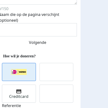
0/150
Naam die op de pagina verschijnt
(optioneel)
Streefbedrag verhoogd
Volgende
Creditcard
Referentie