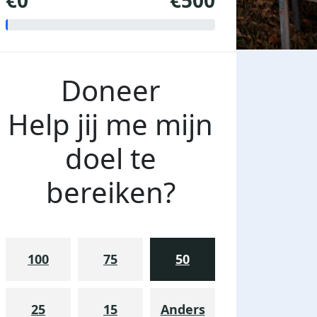
€0
€500
Doneer
Help jij me mijn
doel te
bereiken?
100
75
50
25
15
Anders