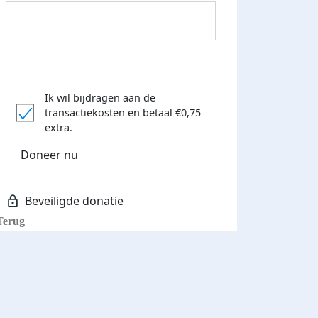
Ik wil bijdragen aan de
transactiekosten
en betaal €0,75
Donateurs bedankt
extra.
Doneer nu
Terug