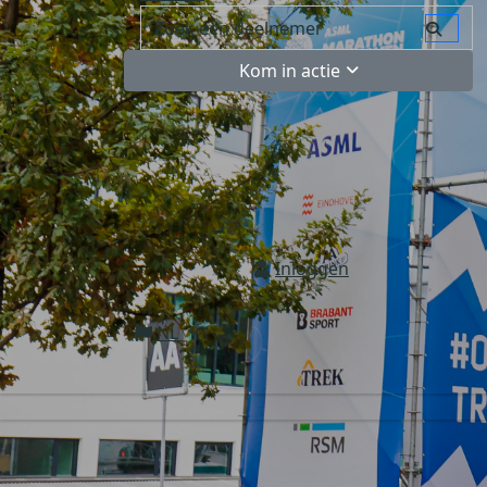
Kom in actie
Inloggen
NL