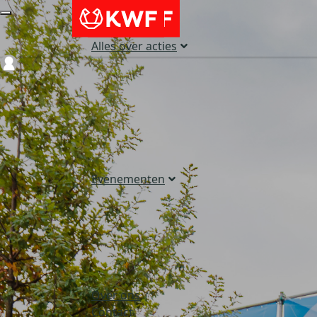
Alles over acties
Login
Evenementen
Over ons
Contact