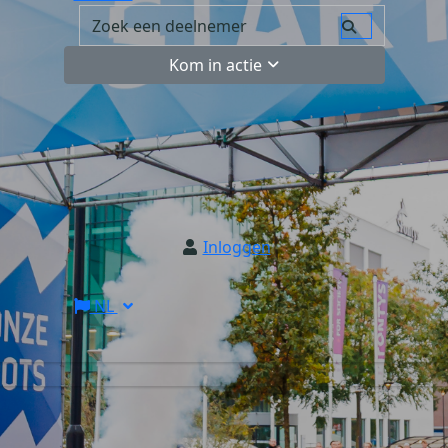
Kom in actie
Inloggen
NL