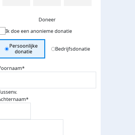
Doneer
Ik doe een anonieme donatie
Donation Type
Persoonlijke
Bedrijfsdonatie
donatie
Voornaam*
Tussenv.
Achternaam*