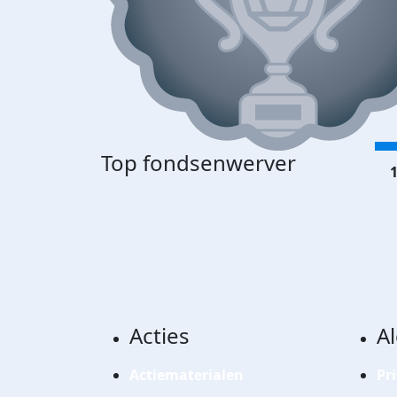
Top fondsenwerver
1
Acties
A
Actiematerialen
Pr