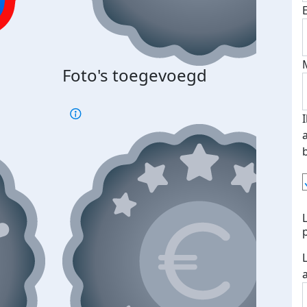
Bij 
Foto's toegevoegd
je je