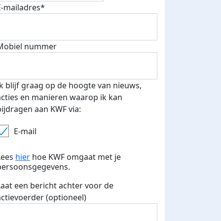
E-mailadres*
500 euro aan donaties ontvang
Mobiel nummer
E-mails verstuurd
 speciale KWF t-shirt!
Ik blijf graag op de hoogte van nieuws,
acties en manieren waarop ik kan
bijdragen aan KWF via:
E-mail
Lees
hier
hoe KWF omgaat met je
persoonsgegevens.
Laat een bericht achter voor de
actievoerder (optioneel)