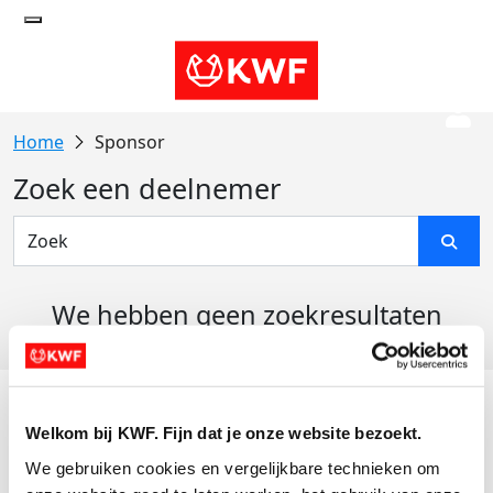
Sponsor
Zoek een deelnemer
We hebben geen zoekresultaten
gevonden
Acties
Welkom bij KWF. Fijn dat je onze website bezoekt.
Actiematerialen
We gebruiken cookies en vergelijkbare technieken om 
Evenementen