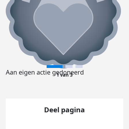
Aan eigen actie gedoneerd
1 van 3
Deel pagina