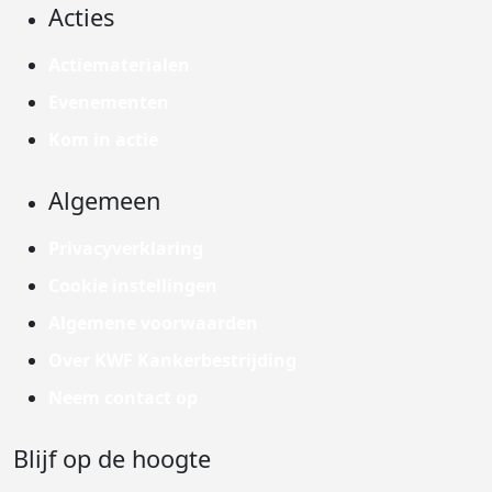
Acties
Actiematerialen
Evenementen
Kom in actie
Algemeen
Privacyverklaring
Cookie instellingen
Algemene voorwaarden
Over KWF Kankerbestrijding
Neem contact op
Blijf op de hoogte