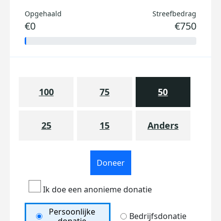
Opgehaald
Streefbedrag
€0
€750
100
75
50
25
15
Anders
Doneer
Ik doe een anonieme donatie
Persoonlijke
Bedrijfsdonatie
donatie