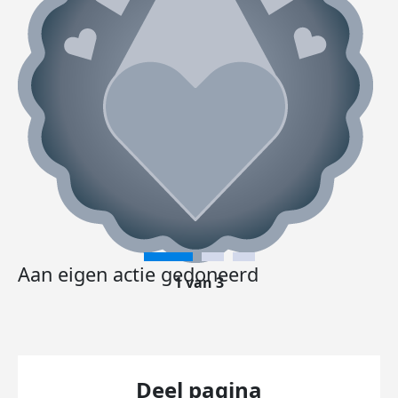
Aan eigen actie gedoneerd
1 van 3
Deel pagina