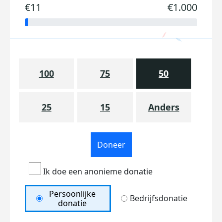
€11
€1.000
100
75
50
25
15
Anders
Doneer
Ik doe een anonieme donatie
Persoonlijke
Bedrijfsdonatie
donatie