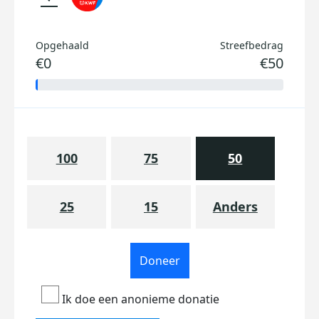
Opgehaald
Streefbedrag
€0
€50
100
75
50
25
15
Anders
Doneer
Ik doe een anonieme donatie