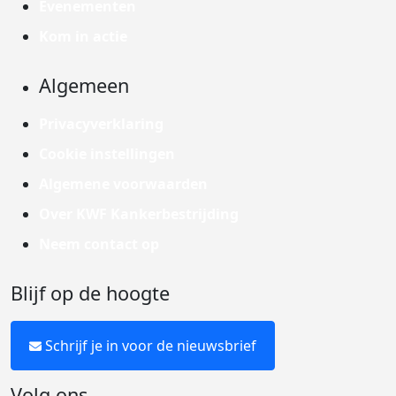
Evenementen
Kom in actie
Algemeen
Privacyverklaring
Cookie instellingen
Algemene voorwaarden
Over KWF Kankerbestrijding
Neem contact op
Blijf op de hoogte
Schrijf je in voor de nieuwsbrief
Volg ons