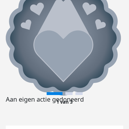
Aan eigen actie gedoneerd
1 van 3