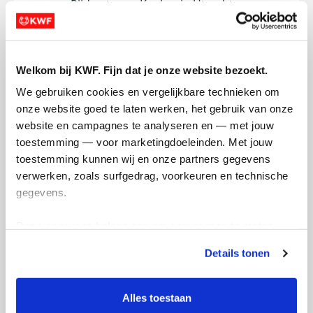
voor Rijden tegen Kanker in Utrecht om
geld op te halen voor kankeronderzoek.
Geld dat heel hard nodig is, want maar
liefst 1 op de 2 mensen in Nederland krijgt
de diagnose kanker. Sponsor mij en help
Welkom bij KWF. Fijn dat je onze website bezoekt.
KWF met de financiering van belangrijk
We gebruiken cookies en vergelijkbare technieken om 
onderzoek naar kanker. Voor alle bijdrage
onze website goed te laten werken, het gebruik van onze 
groot of klein alvast heel erg bedankt!
website en campagnes te analyseren en — met jouw 
toestemming — voor marketingdoeleinden. Met jouw 
Deel op
toestemming kunnen wij en onze partners gegevens 
verwerken, zoals surfgedrag, voorkeuren en technische 
Puck's badges
gegevens.
Deze gegevens helpen ons om campagnes te meten, 
prestaties te verbeteren en relevante KWF-content te 
Details tonen
tonen. Je kunt je toestemming op elk moment wijzigen of 
intrekken via Cookie instellingen onderaan de pagina. De 
lijst met cookies is te vinden in het tabblad “details”.
Alles toestaan