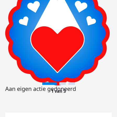
Aan eigen actie gedoneerd
1 van 3