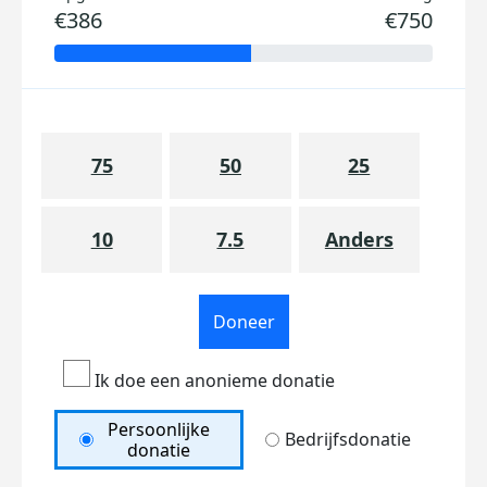
€386
€750
75
50
25
10
7.5
Anders
Doneer
Ik doe een anonieme donatie
Persoonlijke
Bedrijfsdonatie
donatie