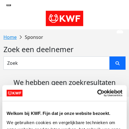
Sponsor
Zoek een deelnemer
We hebben geen zoekresultaten
gevonden
Acties
Welkom bij KWF. Fijn dat je onze website bezoekt.
Actiematerialen
We gebruiken cookies en vergelijkbare technieken om 
Evenementen