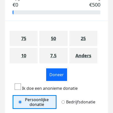
€0
€500
75
50
25
10
7.5
Anders
Doneer
Ik doe een anonieme donatie
Persoonlijke
Bedrijfsdonatie
donatie