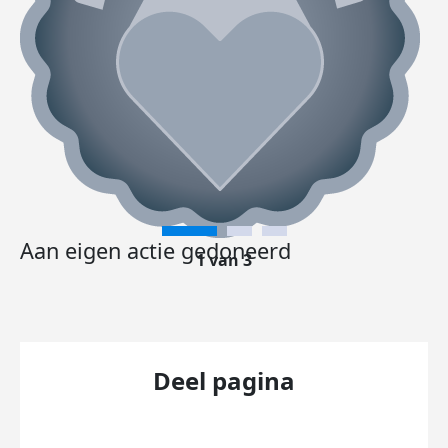
Aan eigen actie gedoneerd
1 van 3
Deel pagina