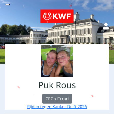
Puk Rous
CPC x F’rrari
Rijden tegen Kanker Delft 2026