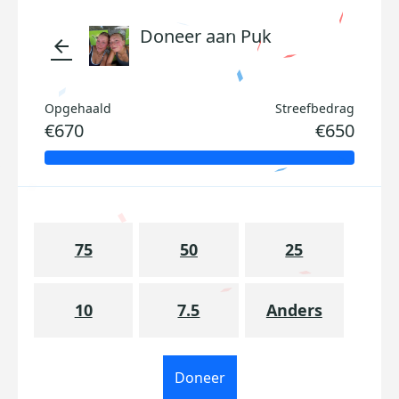
Doneer aan Puk
arrow_back
Opgehaald
Streefbedrag
€670
€650
75
50
25
10
7.5
Anders
Doneer