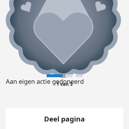
Aan eigen actie gedoneerd
1 van 3
Deel pagina