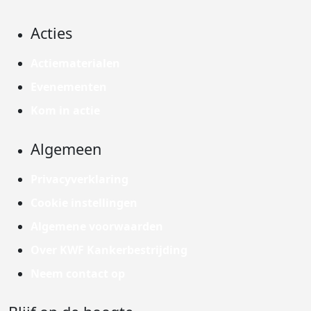
Acties
Actiematerialen
Evenementen
Kom in actie
Algemeen
Privacyverklaring
Cookie instellingen
Algemene voorwaarden
Over KWF Kankerbestrijding
Neem contact op