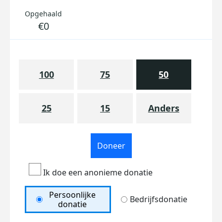
Opgehaald
€0
100
75
50
25
15
Anders
Doneer
Ik doe een anonieme donatie
Persoonlijke
Bedrijfsdonatie
donatie