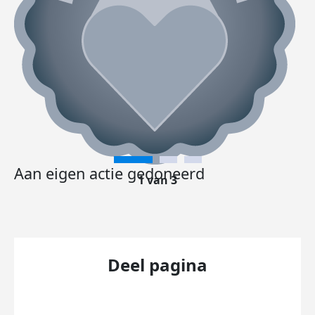
Aan eigen actie gedoneerd
1 van 3
Deel pagina