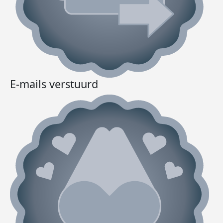
E-mails verstuurd