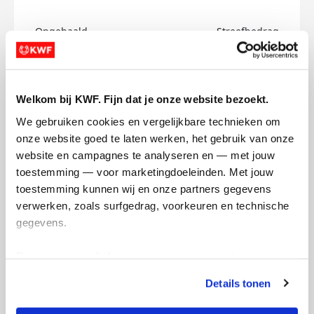
Opgehaald
Streefbedrag
€0
€150
Doneer
Welkom bij KWF. Fijn dat je onze website bezoekt.
We gebruiken cookies en vergelijkbare technieken om 
Quenty's badges
onze website goed te laten werken, het gebruik van onze 
website en campagnes te analyseren en — met jouw 
toestemming — voor marketingdoeleinden. Met jouw 
toestemming kunnen wij en onze partners gegevens 
verwerken, zoals surfgedrag, voorkeuren en technische 
gegevens.
Deze gegevens helpen ons om campagnes te meten, 
prestaties te verbeteren en relevante KWF-content te 
Details tonen
tonen. Je kunt je toestemming op elk moment wijzigen of 
intrekken via Cookie instellingen onderaan de pagina. De 