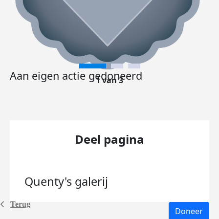
Aan eigen actie gedoneerd
1 van 3
Deel pagina
Quenty's
galerij
Terug
Doneer