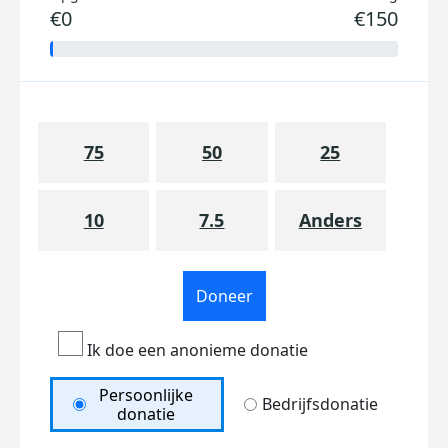
€0
€150
75
50
25
10
7.5
Anders
Doneer
Ik doe een anonieme donatie
Persoonlijke
Bedrijfsdonatie
donatie