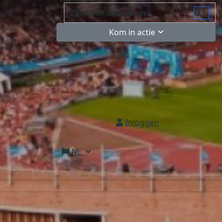
Kom in actie
Inloggen
NL