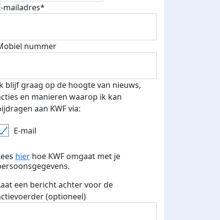
E-mailadres*
Mobiel nummer
Ik blijf graag op de hoogte van nieuws,
acties en manieren waarop ik kan
bijdragen aan KWF via:
E-mail
Lees
hier
hoe KWF omgaat met je
persoonsgegevens.
Laat een bericht achter voor de
actievoerder (optioneel)