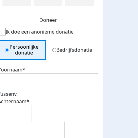
Doneer
Ik doe een anonieme donatie
Donation Type
Persoonlijke
Bedrijfsdonatie
donatie
Voornaam*
Tussenv.
Achternaam*