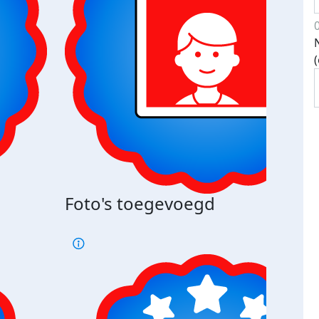
Foto's toegevoegd
€500
verd