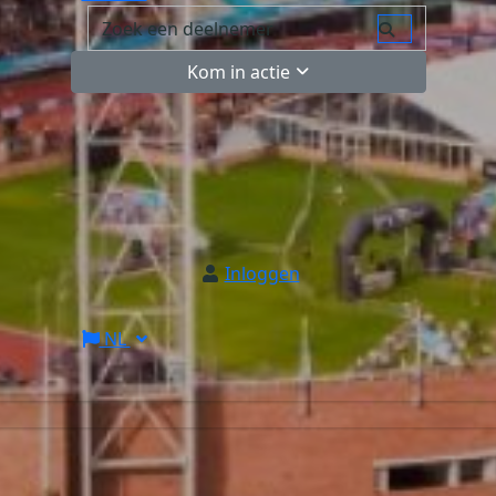
Kom in actie
Inloggen
NL