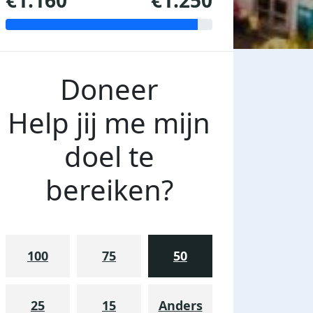
€1.160
€1.250
Doneer
Help jij me mijn
doel te
bereiken?
100
75
50
25
15
Anders