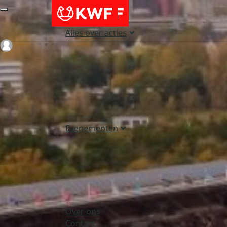
Alles over acties
Login
Evenementen
Over ons
Contact