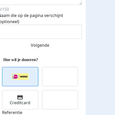
0/150
Naam die op de pagina verschijnt
(optioneel)
Volgende
 euro opgehaald: t-shirt
E-mails verstuurd
iend
Creditcard
Referentie