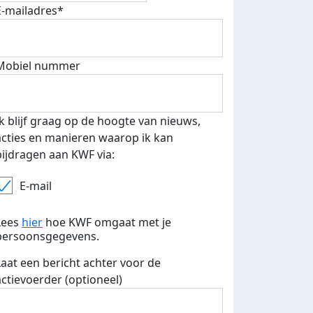
E-mailadres*
 euro opgehaald: t-shirt
E-mails verstuurd
Mobiel nummer
iend
Ik blijf graag op de hoogte van nieuws,
acties en manieren waarop ik kan
bijdragen aan KWF via:
E-mail
Lees
hier
hoe KWF omgaat met je
persoonsgegevens.
Laat een bericht achter voor de
actievoerder (optioneel)