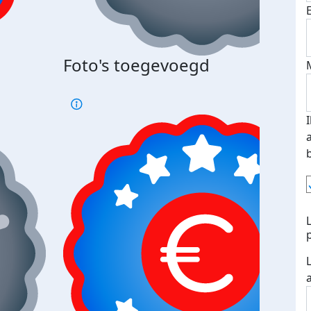
Foto's toegevoegd
€500
verd