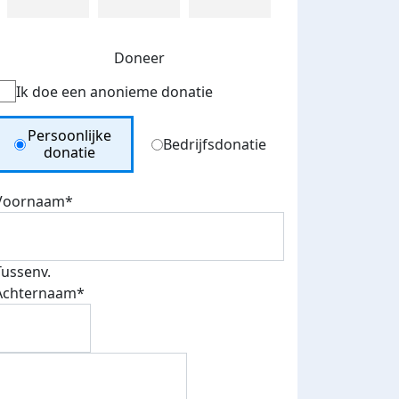
Doneer
Ik doe een anonieme donatie
Donation Type
Persoonlijke
Bedrijfsdonatie
donatie
Voornaam*
Tussenv.
Achternaam*