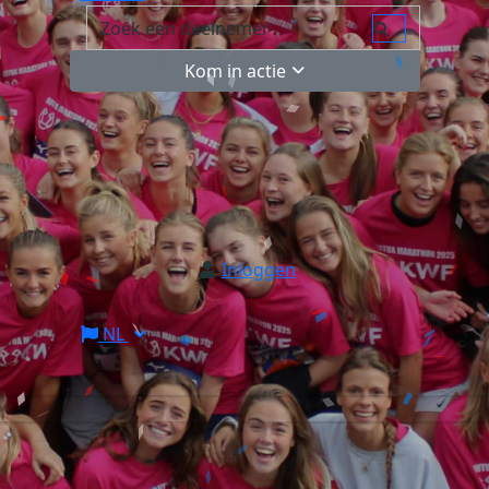
Kom in actie
Inloggen
NL