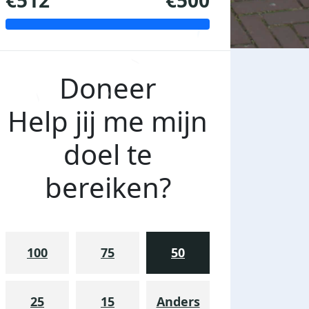
€512
€500
Doneer
Help jij me mijn
doel te
bereiken?
100
75
50
25
15
Anders