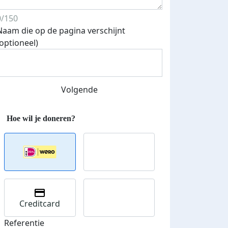
0/150
Naam die op de pagina verschijnt
(optioneel)
Streefbedrag verhoogd
Volgende
Creditcard
Referentie