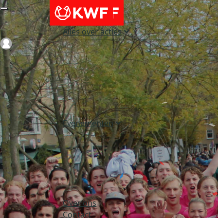
Alles over acties
Login
Evenementen
Over ons
Contact