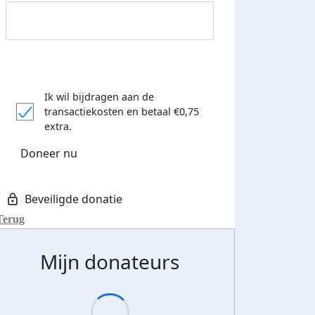
Ik wil bijdragen aan de
transactiekosten
en betaal €0,75
Donateurs bedankt
extra.
Doneer nu
Terug
Mijn donateurs