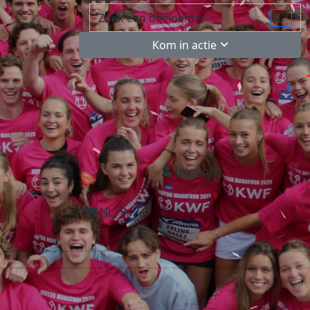
Kom in actie
Inloggen
NL