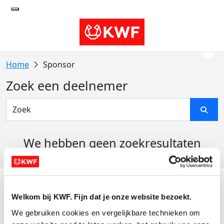
Sponsor
Zoek een deelnemer
We hebben geen zoekresultaten
gevonden
Acties
Welkom bij KWF. Fijn dat je onze website bezoekt.
Actiematerialen
We gebruiken cookies en vergelijkbare technieken om 
Evenementen