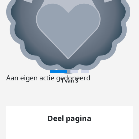
Aan eigen actie gedoneerd
1 van 3
Deel pagina