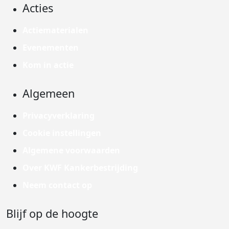
Acties
Actiematerialen
Evenementen
Kom in actie
Algemeen
Privacyverklaring
Cookie instellingen
Algemene voorwaarden
Over KWF Kankerbestrijding
Neem contact op
Blijf op de hoogte