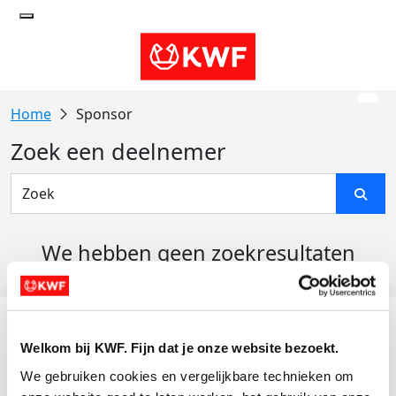
Sponsor
Zoek een deelnemer
We hebben geen zoekresultaten
gevonden
Acties
Welkom bij KWF. Fijn dat je onze website bezoekt.
Actiematerialen
We gebruiken cookies en vergelijkbare technieken om 
Evenementen