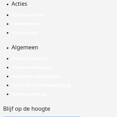
Acties
Actiematerialen
Evenementen
Kom in actie
Algemeen
Privacyverklaring
Cookie instellingen
Algemene voorwaarden
Over KWF Kankerbestrijding
Neem contact op
Blijf op de hoogte