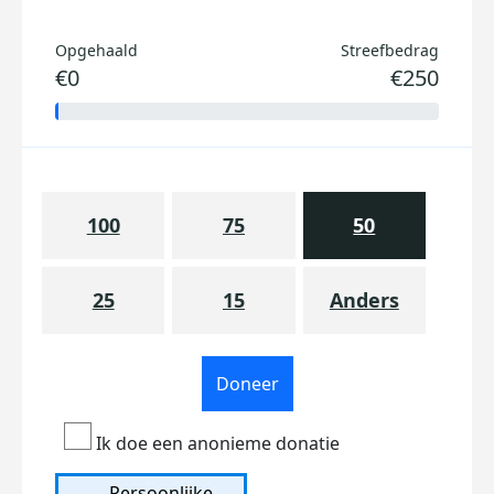
Opgehaald
Streefbedrag
€0
€250
100
75
50
25
15
Anders
Doneer
Ik doe een anonieme donatie
Persoonlijke