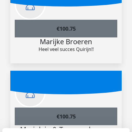
€
100.75
Marijke Broeren
Heel veel succes Quirijn!!
€
100.75
Marjolein & Ton van den van