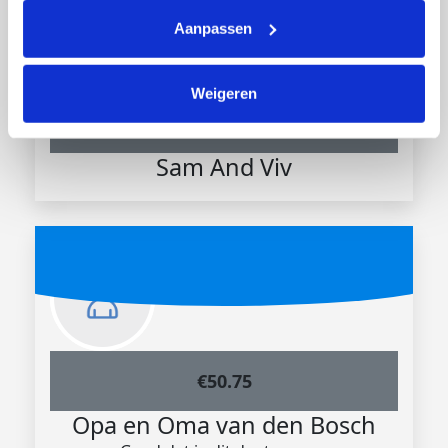
Aanpassen
Weigeren
€
50.75
Sam And Viv
€
50.75
Opa en Oma van den Bosch