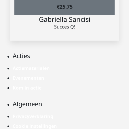
€
25.75
Gabriella Sancisi
Succes Q!
Acties
Actiematerialen
Evenementen
Kom in actie
Algemeen
Privacyverklaring
Cookie instellingen