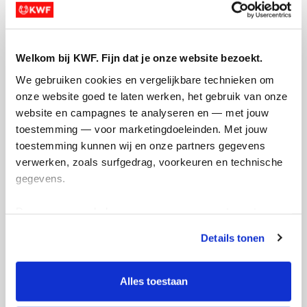
den Bosch
Heel veel succes! 💪🫶
Welkom bij KWF. Fijn dat je onze website bezoekt.
We gebruiken cookies en vergelijkbare technieken om 
onze website goed te laten werken, het gebruik van onze 
website en campagnes te analyseren en — met jouw 
toestemming — voor marketingdoeleinden. Met jouw 
toestemming kunnen wij en onze partners gegevens 
verwerken, zoals surfgedrag, voorkeuren en technische 
gegevens.
€
50.75
Deze gegevens helpen ons om campagnes te meten, 
Marije
prestaties te verbeteren en relevante KWF-content te 
Heel veel succes!
Details tonen
tonen. Je kunt je toestemming op elk moment wijzigen of 
intrekken via Cookie instellingen onderaan de pagina. De 
lijst met cookies is te vinden in het tabblad “details”.
Alles toestaan