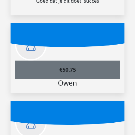
Goed dat je dit doet, succes
€
50.75
Owen