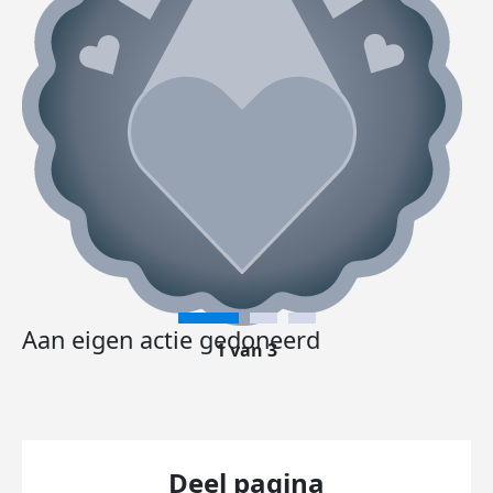
Aan eigen actie gedoneerd
1 van 3
Deel pagina