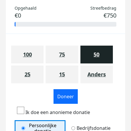
Opgehaald
Streefbedrag
€0
€750
100
75
50
25
15
Anders
Doneer
Ik doe een anonieme donatie
Persoonlijke
Bedrijfsdonatie
donatie