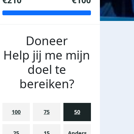
€210
€100
Doneer
Help jij me mijn
doel te
bereiken?
100
75
50
25
15
Anders