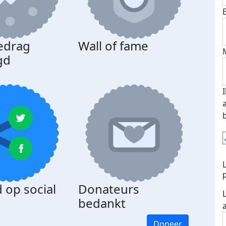
edrag
Wall of fame
gd
 op social
Donateurs
bedankt
Doneer