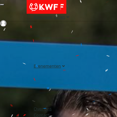
Alles over acties
Login
Evenementen
Over ons
Contact