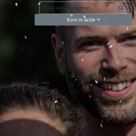
Kom in actie
Inloggen
NL