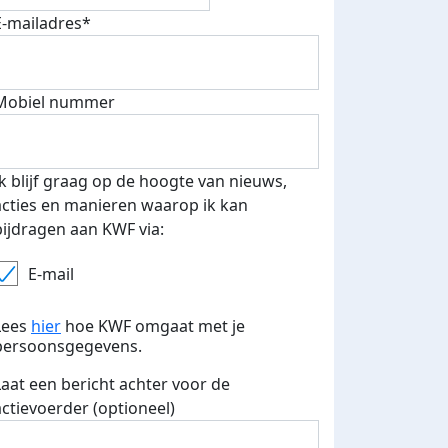
E-mailadres*
Mobiel nummer
Ik blijf graag op de hoogte van nieuws,
acties en manieren waarop ik kan
bijdragen aan KWF via:
E-mail
Lees
hier
hoe KWF omgaat met je
persoonsgegevens.
Laat een bericht achter voor de
actievoerder (optioneel)