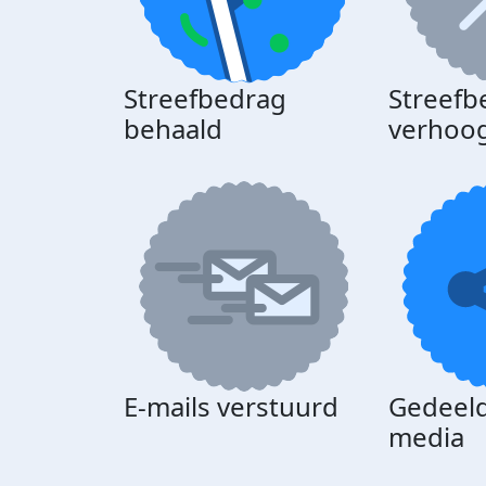
Streefbedrag
Streefb
behaald
verhoo
E-mails verstuurd
Gedeeld
media