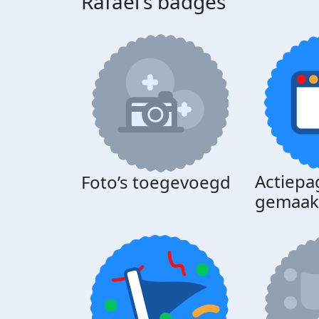
Rafael's badges
Actiepa
Foto’s toegevoegd
gemaak