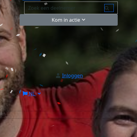
Kom in actie
Inloggen
NL