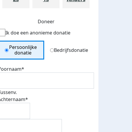
Doneer
Ik doe een anonieme donatie
Donation Type
Persoonlijke
Bedrijfsdonatie
donatie
Voornaam*
Tussenv.
Achternaam*