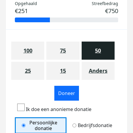
Opgehaald
Streefbedrag
€251
€750
100
75
50
25
15
Anders
Doneer
Ik doe een anonieme donatie
Persoonlijke
Bedrijfsdonatie
donatie