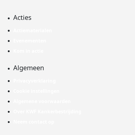
Acties
Actiematerialen
Evenementen
Kom in actie
Algemeen
Privacyverklaring
Cookie instellingen
Algemene voorwaarden
Over KWF Kankerbestrijding
Neem contact op