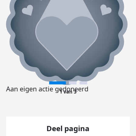
Aan eigen actie gedoneerd
1 van 3
Deel pagina