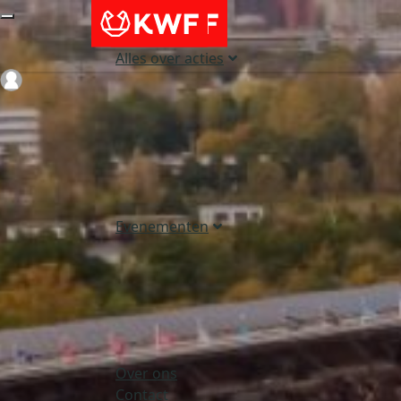
Alles over acties
Login
Evenementen
Over ons
Contact