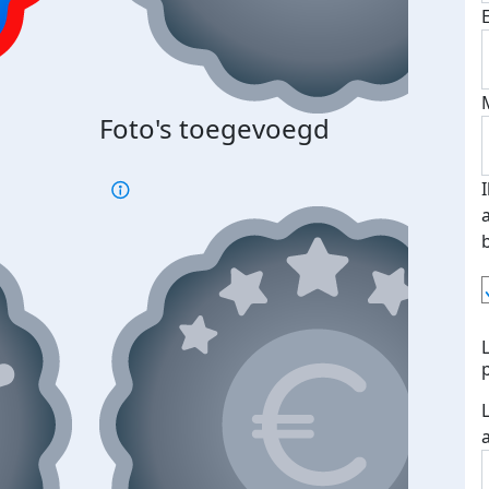
Foto's toegevoegd
€500
verd