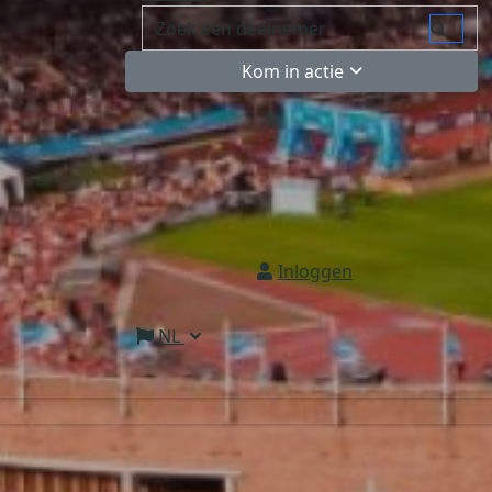
Kom in actie
Inloggen
NL