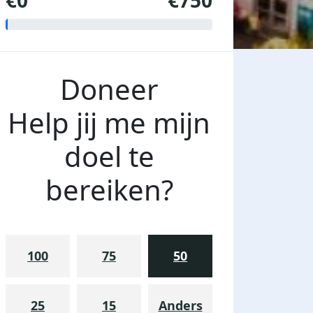
€0
€750
Doneer
Help jij me mijn
doel te
bereiken?
100
75
50
25
15
Anders