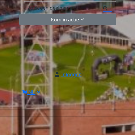
Kom in actie
Inloggen
NL