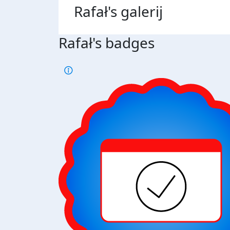
Rafał's
galerij
Rafał's badges