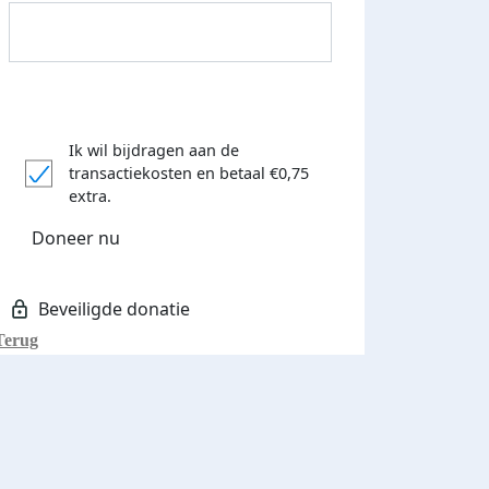
Ik wil bijdragen aan de
transactiekosten
en betaal €0,75
extra.
Donateurs bedankt
Doneer nu
Terug