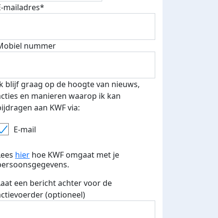
E-mailadres*
Mobiel nummer
 euro opgehaald: t-shirt
E-mails verstuurd
iend
Ik blijf graag op de hoogte van nieuws,
acties en manieren waarop ik kan
bijdragen aan KWF via:
E-mail
Lees
hier
hoe KWF omgaat met je
persoonsgegevens.
Laat een bericht achter voor de
actievoerder (optioneel)