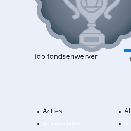
Top fondsenwerver
1
Acties
A
Actiematerialen
Pr