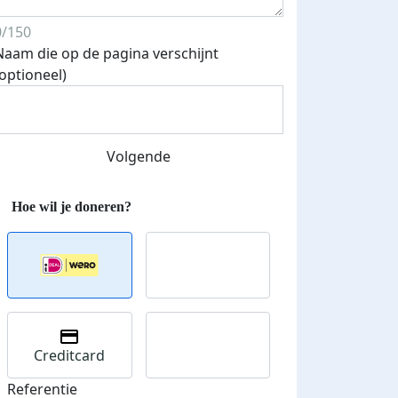
0/150
Naam die op de pagina verschijnt
(optioneel)
Streefbedrag verhoogd
Volgende
Creditcard
Referentie