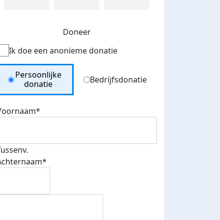
Doneer
Ik doe een anonieme donatie
Donation Type
Persoonlijke
Bedrijfsdonatie
donatie
Voornaam*
Tussenv.
Achternaam*