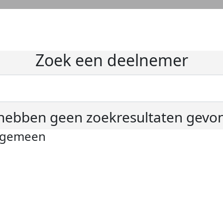
Zoek een deelnemer
hebben geen zoekresultaten gevo
lgemeen
ivacyverklaring
okie instellingen
gemene voorwaarden
er KWF Kankerbestrijding