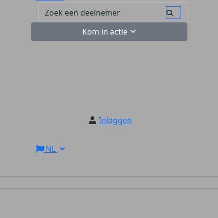
Kom in actie
Inloggen
NL