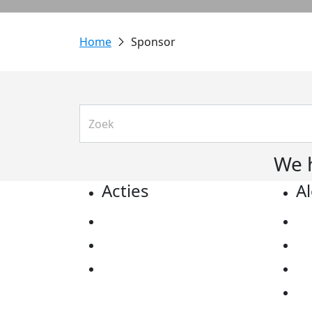
Sponsor
We 
Acties
A
Actiematerialen
Pr
Evenementen
Co
Kom in actie
Al
Ov