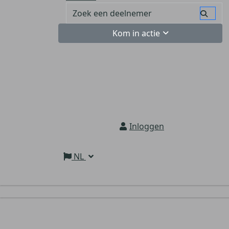
Kom in actie
Inloggen
NL