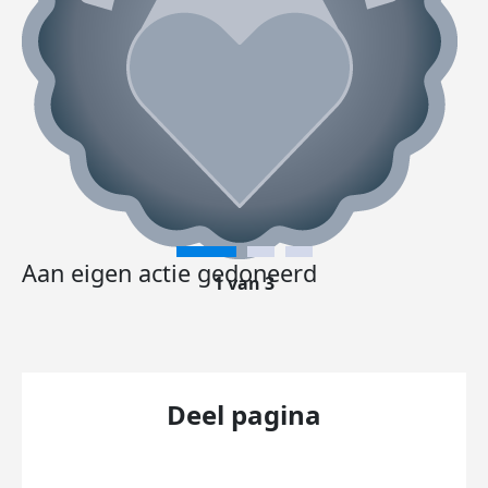
Aan eigen actie gedoneerd
1 van 3
Deel pagina