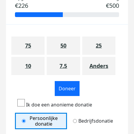
€226
€500
75
50
25
10
7.5
Anders
Doneer
Ik doe een anonieme donatie
Persoonlijke
Bedrijfsdonatie
donatie