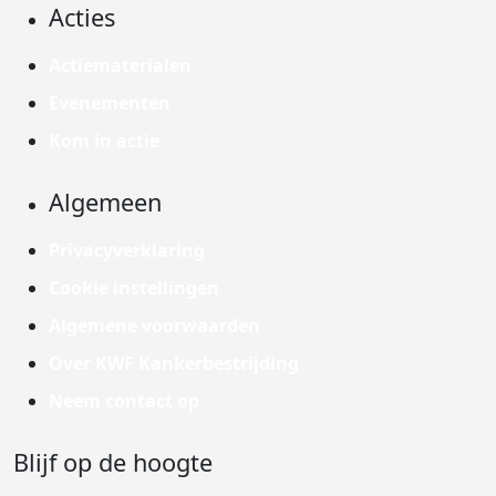
Acties
Actiematerialen
Evenementen
Kom in actie
Algemeen
Privacyverklaring
Cookie instellingen
Algemene voorwaarden
Over KWF Kankerbestrijding
Neem contact op
Blijf op de hoogte