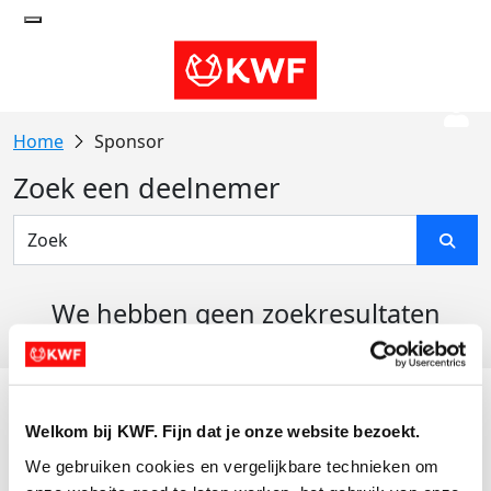
Sponsor
Zoek een deelnemer
We hebben geen zoekresultaten
gevonden
Acties
Welkom bij KWF. Fijn dat je onze website bezoekt.
Actiematerialen
We gebruiken cookies en vergelijkbare technieken om 
Evenementen