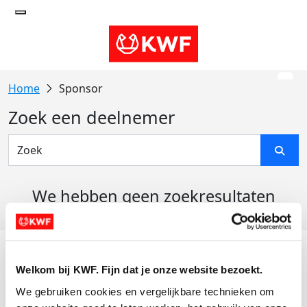
Sponsor
Zoek een deelnemer
We hebben geen zoekresultaten
gevonden
Acties
Welkom bij KWF. Fijn dat je onze website bezoekt.
Actiematerialen
We gebruiken cookies en vergelijkbare technieken om 
Evenementen