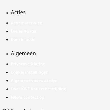
Acties
Actiematerialen
Evenementen
Kom in actie
Algemeen
Privacyverklaring
Cookie instellingen
Algemene voorwaarden
Over KWF Kankerbestrijding
Neem contact op