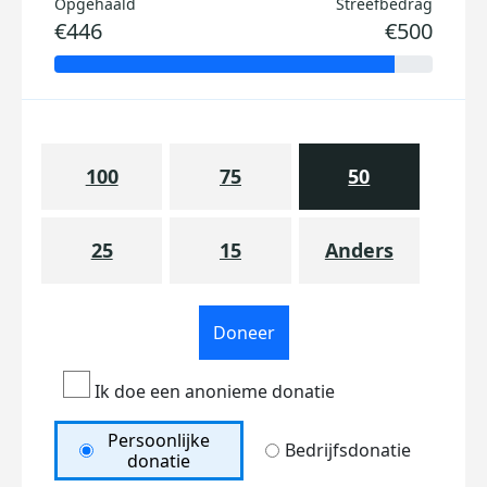
Opgehaald
Streefbedrag
€446
€500
100
75
50
25
15
Anders
Doneer
Ik doe een anonieme donatie
Persoonlijke
Bedrijfsdonatie
donatie