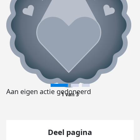
Aan eigen actie gedoneerd
1 van 3
Deel pagina