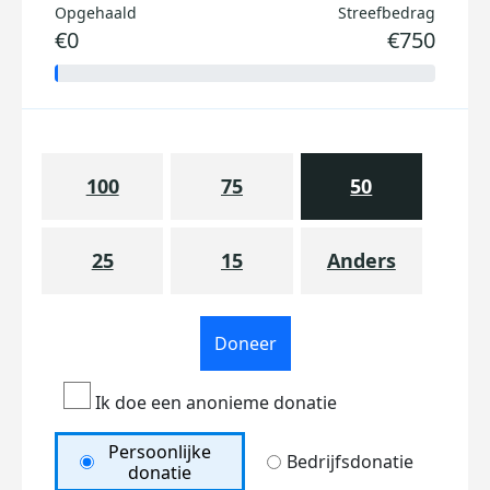
Opgehaald
Streefbedrag
€0
€750
100
75
50
25
15
Anders
Doneer
Ik doe een anonieme donatie
Persoonlijke
Bedrijfsdonatie
donatie