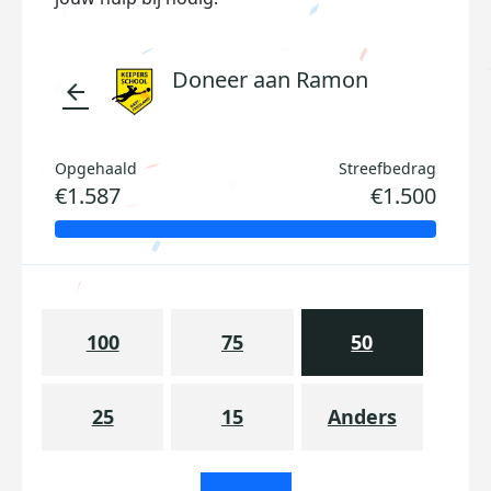
Doneer aan Ramon
arrow_back
Opgehaald
Streefbedrag
€1.587
€1.500
100
75
50
25
15
Anders