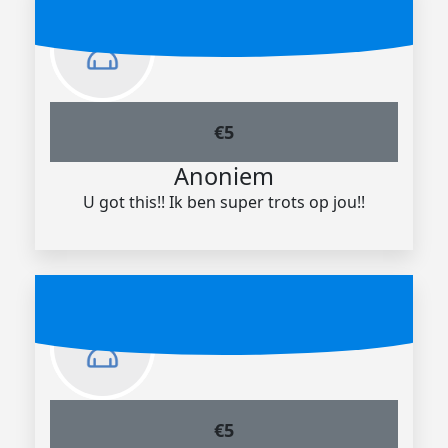
€
5
Anoniem
U got this!! Ik ben super trots op jou!!
€
5