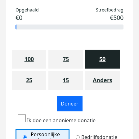
Opgehaald
Streefbedrag
€0
€500
100
75
50
25
15
Anders
Doneer
Ik doe een anonieme donatie
Persoonlijke
Bedrijfsdonatie