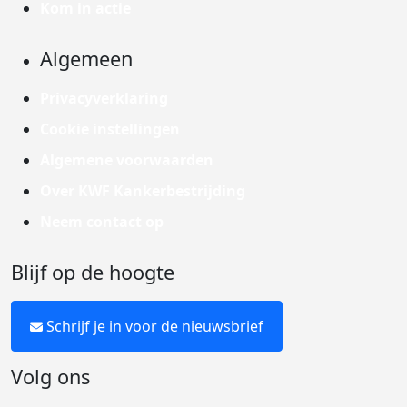
Kom in actie
Algemeen
Privacyverklaring
Cookie instellingen
Algemene voorwaarden
Over KWF Kankerbestrijding
Neem contact op
Blijf op de hoogte
Schrijf je in voor de nieuwsbrief
Volg ons