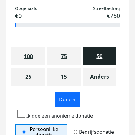
Opgehaald
Streefbedrag
€0
€750
100
75
50
25
15
Anders
Doneer
Ik doe een anonieme donatie
Persoonlijke
Bedrijfsdonatie
donatie