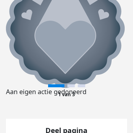
Aan eigen actie gedoneerd
1 van 3
Deel pagina