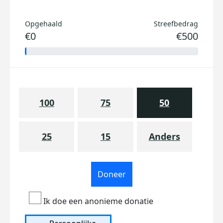
Opgehaald
Streefbedrag
€0
€500
100
75
50
25
15
Anders
Doneer
Ik doe een anonieme donatie