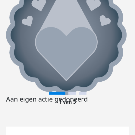
Aan eigen actie gedoneerd
1 van 3