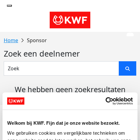
Sponsor
Zoek een deelnemer
We hebben geen zoekresultaten
gevonden
Acties
Welkom bij KWF. Fijn dat je onze website bezoekt.
Actiematerialen
We gebruiken cookies en vergelijkbare technieken om 
Evenementen