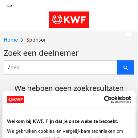
Sponsor
Zoek een deelnemer
We hebben geen zoekresultaten
gevonden
Acties
Welkom bij KWF. Fijn dat je onze website bezoekt.
Actiematerialen
We gebruiken cookies en vergelijkbare technieken om 
Evenementen