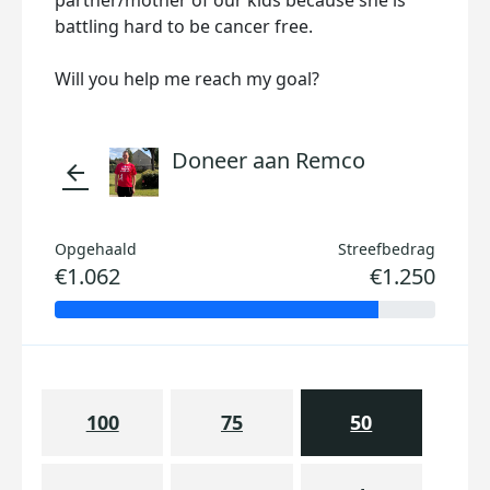
partner/mother of our kids because she is
battling hard to be cancer free.
Will you help me reach my goal?
Doneer aan Remco
arrow_back
Opgehaald
Streefbedrag
€1.062
€1.250
100
75
50