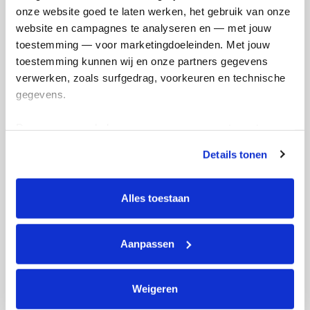
Remco's badges
onze website goed te laten werken, het gebruik van onze 
website en campagnes te analyseren en — met jouw 
toestemming — voor marketingdoeleinden. Met jouw 
toestemming kunnen wij en onze partners gegevens 
verwerken, zoals surfgedrag, voorkeuren en technische 
gegevens.
Deze gegevens helpen ons om campagnes te meten, 
prestaties te verbeteren en relevante KWF-content te 
Details tonen
tonen. Je kunt je toestemming op elk moment wijzigen of 
intrekken via Cookie instellingen onderaan de pagina. De 
lijst met cookies is te vinden in het tabblad “details”.
Alles toestaan
Aanpassen
Weigeren