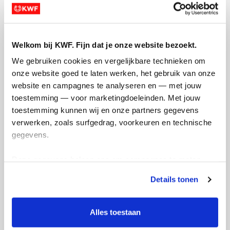
Welkom bij KWF. Fijn dat je onze website bezoekt.
Actiepagina gemaakt
We gebruiken cookies en vergelijkbare technieken om 
onze website goed te laten werken, het gebruik van onze 
website en campagnes te analyseren en — met jouw 
toestemming — voor marketingdoeleinden. Met jouw 
toestemming kunnen wij en onze partners gegevens 
verwerken, zoals surfgedrag, voorkeuren en technische 
gegevens.
Deze gegevens helpen ons om campagnes te meten, 
prestaties te verbeteren en relevante KWF-content te 
Details tonen
tonen. Je kunt je toestemming op elk moment wijzigen of 
intrekken via Cookie instellingen onderaan de pagina. De 
lijst met cookies is te vinden in het tabblad “details”.
Alles toestaan