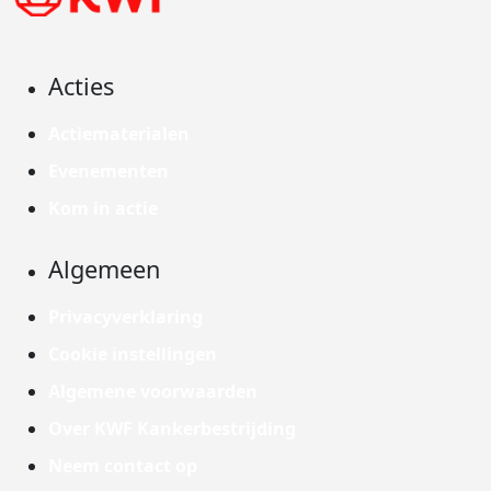
Acties
Actiematerialen
Evenementen
Kom in actie
Algemeen
Privacyverklaring
Cookie instellingen
Algemene voorwaarden
Over KWF Kankerbestrijding
Neem contact op