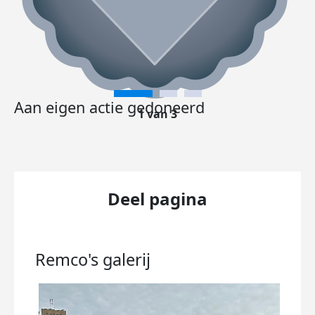
Aan eigen actie gedoneerd
1 van 3
Deel pagina
Remco's
galerij